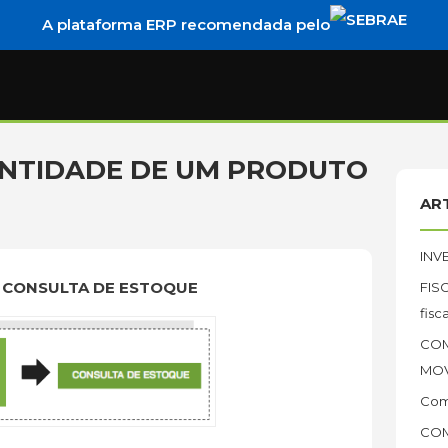
A plataforma ERP recomendada pelo
NTIDADE DE UM PRODUTO
AR
INV
 CONSULTA DE ESTOQUE
FIS
fisc
COM
MOV
Com
COM