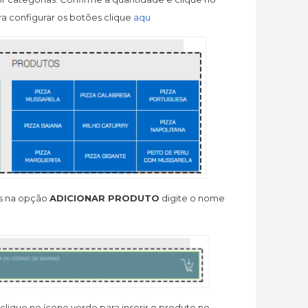
a configurar os botões clique
aqu
s na opção
ADICIONAR PRODUTO
digite o nome
lique no ícone verde para inserir o produto no