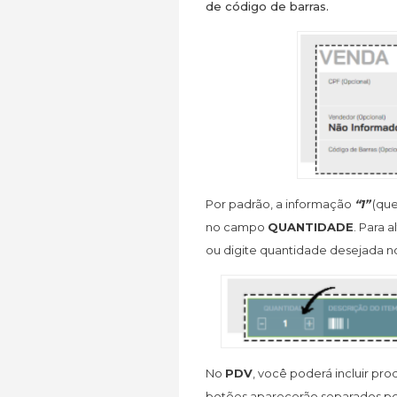
de código de barras.
Por padrão, a informação
“1”
(que
no campo
QUANTIDADE
. Para 
ou digite quantidade desejada n
No
PDV
, você poderá incluir pr
botões aparecerão separados por