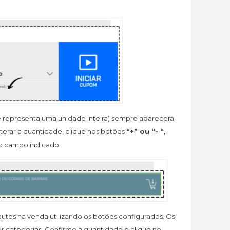
 representa uma unidade inteira) sempre aparecerá
alterar a quantidade, clique nos botões
“+” ou “- “,
o campo indicado.
odutos na venda utilizando os botões configurados. Os
 categorias. Confirme a quantidade e clique no