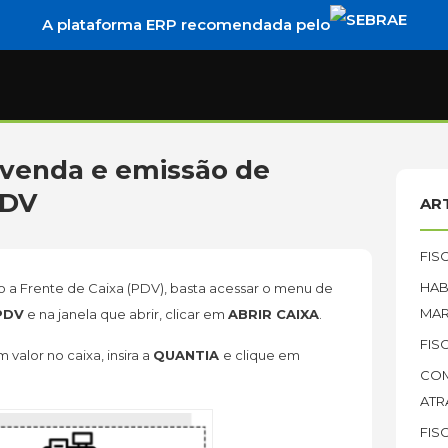
A plataforma ERP recomendada pelo
 venda e emissão de
PDV
AR
FISC
HAB
do a Frente de Caixa (PDV), basta acessar o menu de
MAR
PDV
e na janela que abrir, clicar em
ABRIR CAIXA
.
FIS
valor no caixa, insira a
QUANTIA
e clique em
COM
ATR
FIS