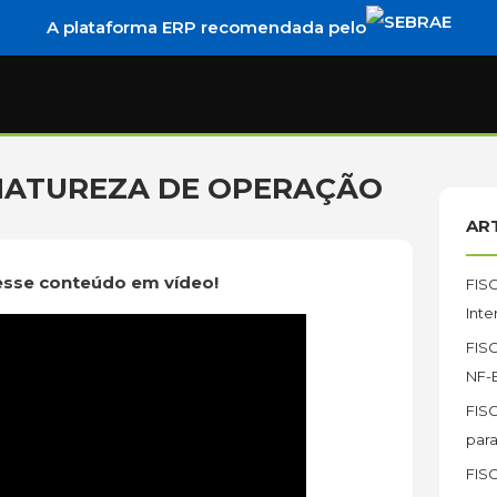
A plataforma ERP recomendada pelo
NATUREZA DE OPERAÇÃO
AR
esse conteúdo em vídeo!
FIS
Inte
FISC
NF-
FIS
para
FISC