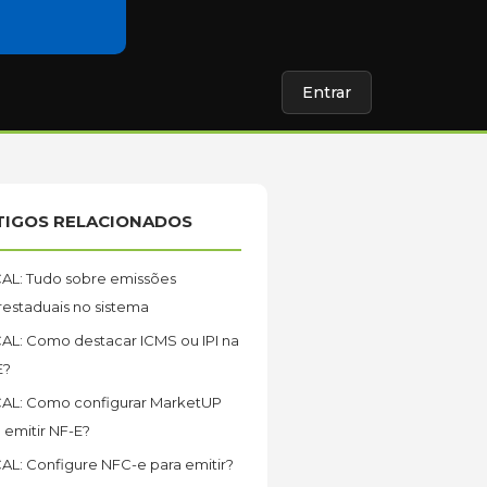
Entrar
TIGOS RELACIONADOS
CAL: Tudo sobre emissões
restaduais no sistema
AL: Como destacar ICMS ou IPI na
E?
CAL: Como configurar MarketUP
 emitir NF-E?
AL: Configure NFC-e para emitir?