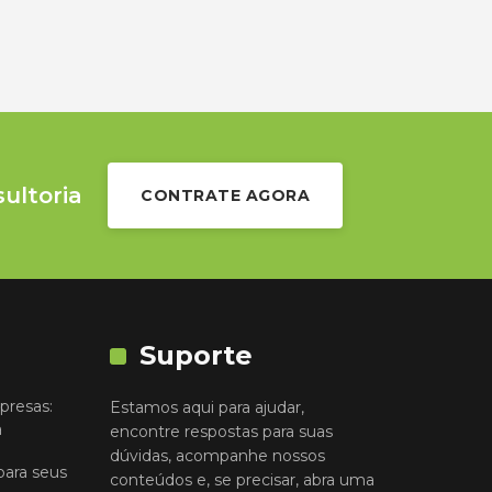
sultoria
CONTRATE AGORA
Suporte
presas:
Estamos aqui para ajudar,
a
encontre respostas para suas
dúvidas, acompanhe nossos
para seus
conteúdos e, se precisar, abra uma