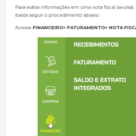
Para editar informações em uma nota fiscal (avulsa) q
basta seguir o procedimento abaixo:
Acesse
FINANCEIRO> FATURAMENTO> NOTA FISC