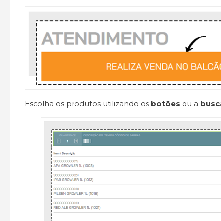
Escolha os produtos utilizando os
botões
ou a
busc