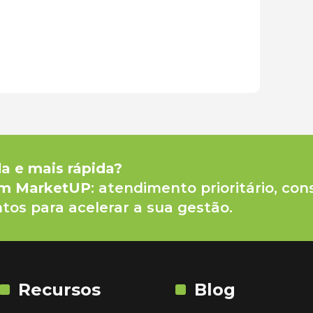
da e mais rápida?
um MarketUP
: atendimento prioritário, con
tos para acelerar a sua gestão.
Recursos
Blog