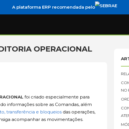
A plataforma ERP recomendada pelo
UDITORIA OPERACIONAL
AR
REL
COM
NO 
ERACIONAL
foi criado especialmente para
ORD
endo informações sobre as Comandas, além
CON
, transferência e bloqueios
das operações,
ATE
onsiga acompanhar as movimentações.
MÓD