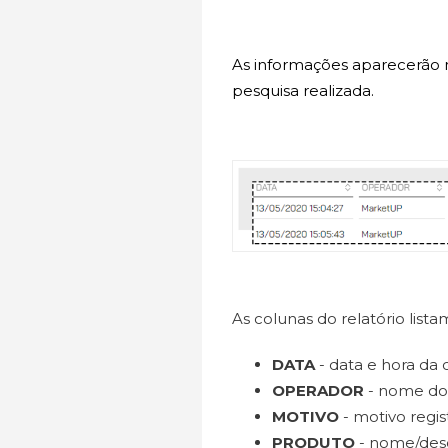
As informações aparecerão n
pesquisa realizada.
As colunas do relatório list
DATA
- data e hora da 
OPERADOR
- nome do 
MOTIVO
- motivo regis
PRODUTO
- nome/desc