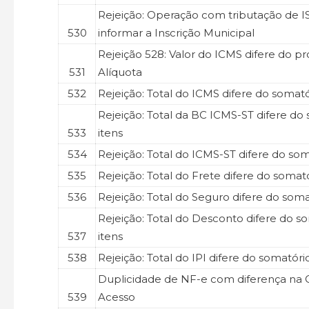
Rejeição: Operação com tributação de
530
informar a Inscrição Municipal
Rejeição 528: Valor do ICMS difere do p
531
Alíquota
532
Rejeição: Total do ICMS difere do somató
Rejeição: Total da BC ICMS-ST difere do
533
itens
534
Rejeição: Total do ICMS-ST difere do som
535
Rejeição: Total do Frete difere do somató
536
Rejeição: Total do Seguro difere do soma
Rejeição: Total do Desconto difere do s
537
itens
538
Rejeição: Total do IPI difere do somatóri
Duplicidade de NF-e com diferença na 
539
Acesso