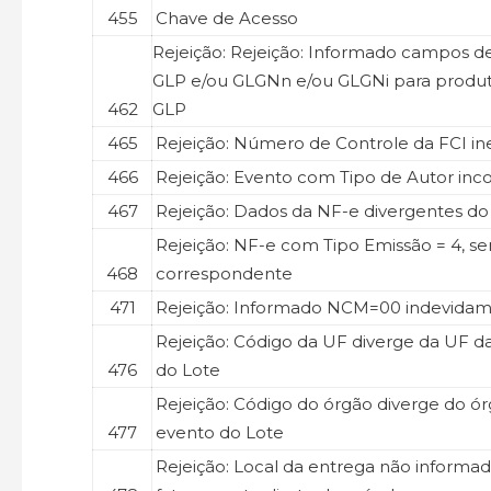
455
Chave de Acesso
Rejeição: Rejeição: Informado campos d
GLP e/ou GLGNn e/ou GLGNi para produt
462
GLP
465
Rejeição: Número de Controle da FCI in
466
Rejeição: Evento com Tipo de Autor inc
467
Rejeição: Dados da NF-e divergentes d
Rejeição: NF-e com Tipo Emissão = 4, 
468
correspondente
471
Rejeição: Informado NCM=00 indevida
Rejeição: Código da UF diverge da UF d
476
do Lote
Rejeição: Código do órgão diverge do ó
477
evento do Lote
Rejeição: Local da entrega não informa