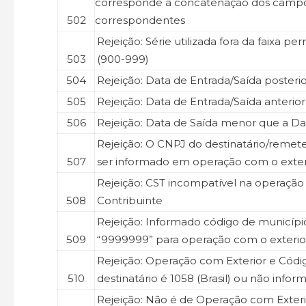
corresponde à concatenação dos camp
502
correspondentes
Rejeição: Série utilizada fora da faixa p
503
(900-999)
504
Rejeição: Data de Entrada/Saída posteri
505
Rejeição: Data de Entrada/Saída anterio
506
Rejeição: Data de Saída menor que a D
Rejeição: O CNPJ do destinatário/remet
507
ser informado em operação com o exter
Rejeição: CST incompatível na operaçã
508
Contribuinte
Rejeição: Informado código de municípi
509
“9999999” para operação com o exterio
Rejeição: Operação com Exterior e Códi
510
destinatário é 1058 (Brasil) ou não info
Rejeição: Não é de Operação com Exteri