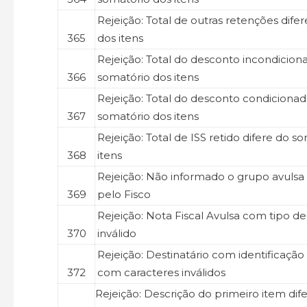
Rejeição: Total de outras retenções dife
365
dos itens
Rejeição: Total do desconto incondiciona
366
somatório dos itens
Rejeição: Total do desconto condicionad
367
somatório dos itens
Rejeição: Total de ISS retido difere do s
368
itens
Rejeição: Não informado o grupo avulsa
369
pelo Fisco
Rejeição: Nota Fiscal Avulsa com tipo d
370
inválido
Rejeição: Destinatário com identificação
372
com caracteres inválidos
Rejeição: Descrição do primeiro item di