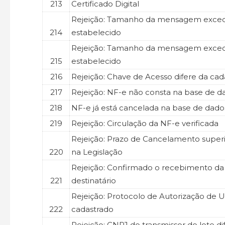
213
Certificado Digital
Rejeição: Tamanho da mensagem excede
214
estabelecido
Rejeição: Tamanho da mensagem excede
215
estabelecido
216
Rejeição: Chave de Acesso difere da cad
217
Rejeição: NF-e não consta na base de 
218
NF-e já está cancelada na base de dad
219
Rejeição: Circulação da NF-e verificada
Rejeição: Prazo de Cancelamento superi
220
na Legislação
Rejeição: Confirmado o recebimento da
221
destinatário
Rejeição: Protocolo de Autorização de U
222
cadastrado
Rejeição: CNPJ do transmissor do lote d