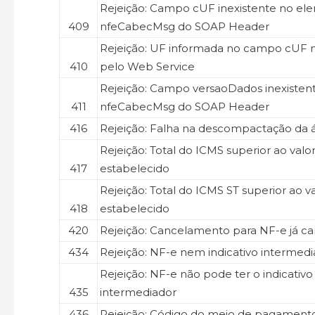
Rejeição: Campo cUF inexistente no el
409
nfeCabecMsg do SOAP Header
Rejeição: UF informada no campo cUF n
410
pelo Web Service
Rejeição: Campo versaoDados inexiste
411
nfeCabecMsg do SOAP Header
416
Rejeição: Falha na descompactação da 
Rejeição: Total do ICMS superior ao valor
417
estabelecido
Rejeição: Total do ICMS ST superior ao va
418
estabelecido
420
Rejeição: Cancelamento para NF-e já c
434
Rejeição: NF-e nem indicativo intermed
Rejeição: NF-e não pode ter o indicativo
435
intermediador
436
Rejeição: Código do meio de pagamento