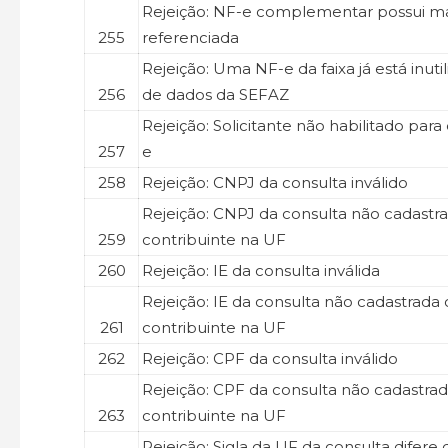
Rejeição: NF-e complementar possui m
255
referenciada
Rejeição: Uma NF-e da faixa já está inuti
256
de dados da SEFAZ
Rejeição: Solicitante não habilitado par
257
e
258
Rejeição: CNPJ da consulta inválido
Rejeição: CNPJ da consulta não cadast
259
contribuinte na UF
260
Rejeição: IE da consulta inválida
Rejeição: IE da consulta não cadastrad
261
contribuinte na UF
262
Rejeição: CPF da consulta inválido
Rejeição: CPF da consulta não cadastr
263
contribuinte na UF
Rejeição: Sigla da UF da consulta difer