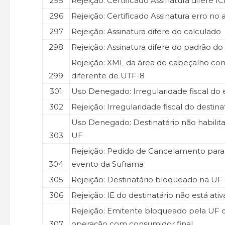
295
Rejeição: Certificado Assinatura difere IC
296
Rejeição: Certificado Assinatura erro no
297
Rejeição: Assinatura difere do calculado
298
Rejeição: Assinatura difere do padrão do
Rejeição: XML da área de cabeçalho co
299
diferente de UTF-8
301
Uso Denegado: Irregularidade fiscal do
302
Rejeição: Irregularidade fiscal do destina
Uso Denegado: Destinatário não habilit
303
UF
Rejeição: Pedido de Cancelamento par
304
evento da Suframa
305
Rejeição: Destinatário bloqueado na UF
306
Rejeição: IE do destinatário não está ati
Rejeição: Emitente bloqueado pela UF 
307
operação com consumidor final