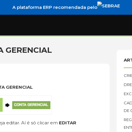
A plataforma ERP recomendada pelo
A GERENCIAL
AR
CRI
DRE
TA GERENCIAL
EXC
CAD
DE 
REG
a editar. Aí é só clicar em
EDITAR
ENT