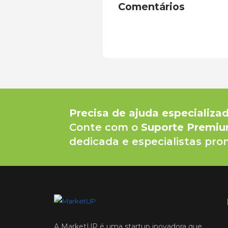
Comentários
Precisa de ajuda especializa
Conte com o
Suporte Premi
dedicada e especialistas pron
A MarketUP é uma startup inovadora que