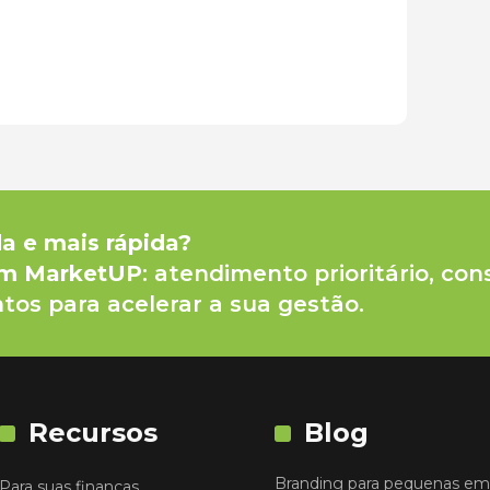
da e mais rápida?
um MarketUP
: atendimento prioritário, con
tos para acelerar a sua gestão.
Recursos
Blog
Branding para pequenas em
Para suas finanças