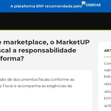
A plataforma ERP recomendada pelo
e marketplace, o MarketUP
iscal a responsabilidade
AR
taforma?
Como
suje
bebi
ão de documentos fiscais conforme as
VEN
iz Fiscal e acompanha as exigências da
VEN
EST
?
ALT