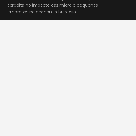
acredita no impacto das micro e pequenas
empresas na economia brasileira.
Avenida Paulista. 854 - 17º andar, Bela Vista - São Paulo/
Brasil - 01310-913
+55 (11) 5468-6929
+55 (11) 93258-3588
Blog