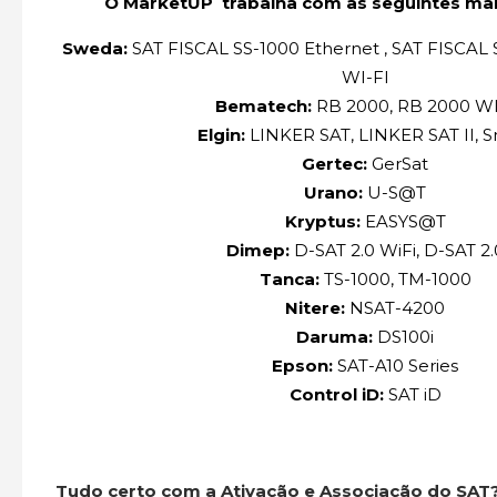
O MarketUP trabalha com as seguintes ma
Sweda:
SAT FISCAL SS-1000 Ethernet , SAT FISCAL
WI-FI
Bematech:
RB 2000, RB 2000 WI
Elgin:
LINKER SAT, LINKER SAT II, 
Gertec:
GerSat
Urano:
U-S@T
Kryptus:
EASYS@T
Dimep:
D-SAT 2.0 WiFi, D-SAT 2.
Tanca:
TS-1000, TM-1000
Nitere:
NSAT-4200
Daruma:
DS100i
Epson:
SAT-A10 Series
Control iD:
SAT iD
Tudo certo com a Ativação e Associação do SAT