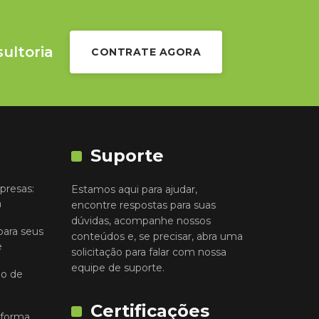
sultoria
CONTRATE AGORA
Suporte
presas:
Estamos aqui para ajudar,
a
encontre respostas para suas
dúvidas, acompanhe nossos
para seus
conteúdos e, se precisar, abra uma
e
solicitação para falar com nossa
equipe de suporte.
io de
Certificações
 forma