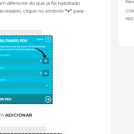
fran
m diferente do que já foi habilitado
necessário, clique no símbolo
“+”
para
COM
RES
 em
ADICIONAR