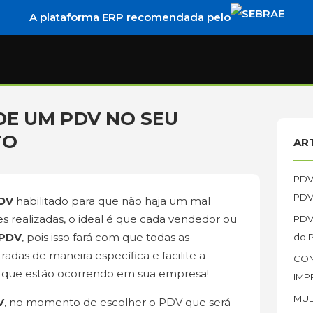
A plataforma ERP recomendada pelo
DE UM PDV NO SEU
TO
AR
PDV:
PDV
DV
habilitado para que não haja um mal
s realizadas, o ideal é que cada vendedor ou
PDV:
PDV
, pois isso fará com que todas as
do 
adas de maneira específica e facilite a
CON
es que estão ocorrendo em sua empresa!
IMP
MULT
V
, no momento de escolher o PDV que será