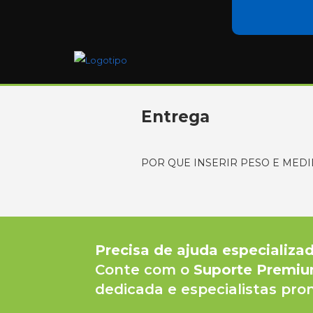
Entrega
POR QUE INSERIR PESO E MED
Precisa de ajuda especializa
Conte com o
Suporte Premi
dedicada e especialistas pron