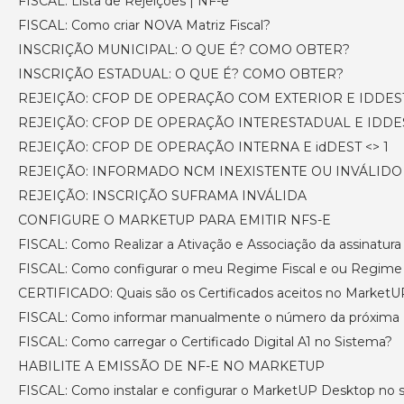
FISCAL: Lista de Rejeições | NF-e
FISCAL: Como criar NOVA Matriz Fiscal?
INSCRIÇÃO MUNICIPAL: O QUE É? COMO OBTER?
INSCRIÇÃO ESTADUAL: O QUE É? COMO OBTER?
REJEIÇÃO: CFOP DE OPERAÇÃO COM EXTERIOR E IDDEST
REJEIÇÃO: CFOP DE OPERAÇÃO INTERESTADUAL E IDDES
REJEIÇÃO: CFOP DE OPERAÇÃO INTERNA E idDEST <> 1
REJEIÇÃO: INFORMADO NCM INEXISTENTE OU INVÁLIDO
REJEIÇÃO: INSCRIÇÃO SUFRAMA INVÁLIDA
CONFIGURE O MARKETUP PARA EMITIR NFS-E
FISCAL: Como Realizar a Ativação e Associação da assinatura
FISCAL: Como configurar o meu Regime Fiscal e ou Regime T
CERTIFICADO: Quais são os Certificados aceitos no MarketU
FISCAL: Como informar manualmente o número da próxima N
FISCAL: Como carregar o Certificado Digital A1 no Sistema?
HABILITE A EMISSÃO DE NF-E NO MARKETUP
FISCAL: Como instalar e configurar o MarketUP Desktop no 